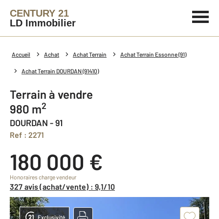
CENTURY 21
LD Immobilier
Accueil
Achat
Achat Terrain
Achat Terrain Essonne (91)
Achat Terrain DOURDAN (91410)
Terrain à vendre
2
980 m
DOURDAN - 91
Ref : 2271
180 000 €
Honoraires charge vendeur
327 avis (achat/vente) : 9,1/10
Exclusivité