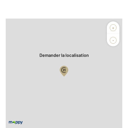
Afficher sur la carte :
+
Agence
Biens vendus
-
Demander la localisation
Vue globale
2
Surface totale : 980 m
Équipements
Général