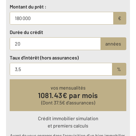
Montant du prêt :
€
Durée du crédit
années
Taux d'intérêt (hors assurances)
%
vos mensualités
1081.43
€ par mois
(Dont
37.5
€ d’assurances)
Crédit immobilier simulation
et premiers calculs
Avant de vous engager dans l’acquisition d’un bien immobilier,