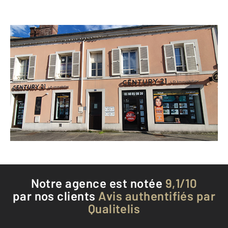
CENTURY 21 LD Immobilier
6 avenue Carnot
DOURDAN - 91410
Envoyer un message
Téléphoner à l'agence
Notre agence est notée
9,1/10
par nos clients
Avis authentifiés par
Qualitelis