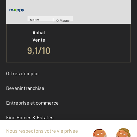
Votre agence est notée
500 m
©
Mappy
Achat
Vente
9,1
/
10
Offres d'emploi
Devenir franchisé
Entreprise et commerce
Fine Homes & Estates
À propos